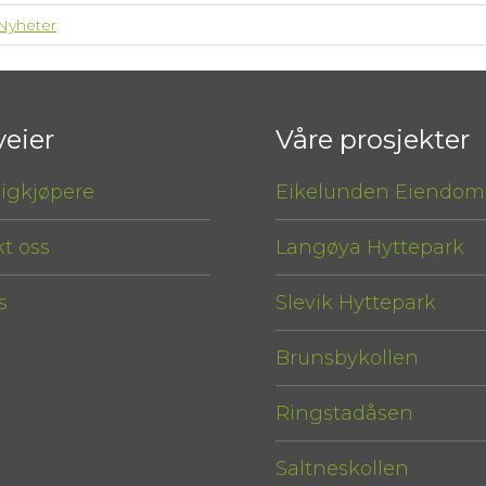
Nyheter
veier
Våre prosjekter
ligkjøpere
Eikelunden Eiendom
t oss
Langøya Hyttepark
s
Slevik Hyttepark
Brunsbykollen
Ringstadåsen
Saltneskollen