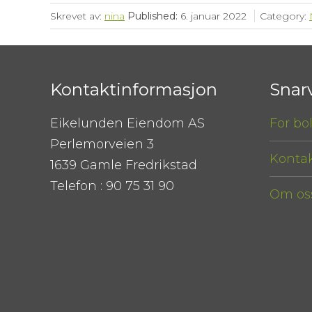
Skrevet av:
nina
Published:
6. januar 2022
Category:
Kontaktinformasjon
Snar
Eikelunden Eiendom AS
For bo
Perlemorveien 3
Kontak
1639 Gamle Fredrikstad
Telefon : 90 75 31 90
Om os