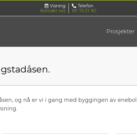
Visning
Telefon
Kontakt oss
90 75 31 90
Prosjekter
ngstadåsen.
adåsen, og nå er vi i gang med byggingen av enebol
isning.